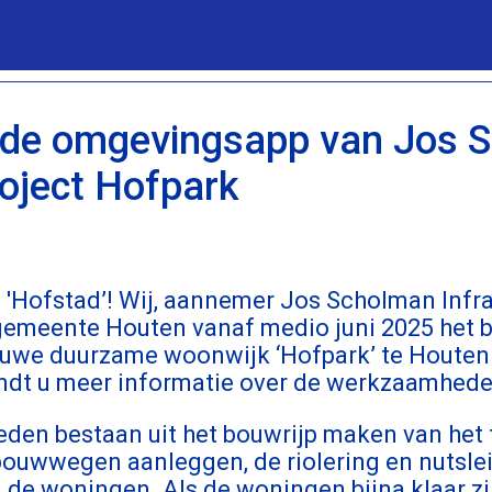
 de omgevingsapp van Jos 
roject Hofpark
'Hofstad’! Wij, aannemer Jos Scholman Infra 
gemeente Houten vanaf medio juni 2025 het 
uwe duurzame woonwijk ‘Hofpark’ te Houten.
dt u meer informatie over de werkzaamhede
en bestaan uit het bouwrijp maken van het t
bouwwegen aanleggen, de riolering en nutsle
 de woningen. Als de woningen bijna klaar zi